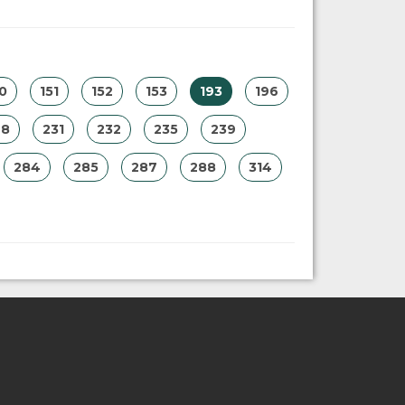
0
151
152
153
193
196
28
231
232
235
239
284
285
287
288
314