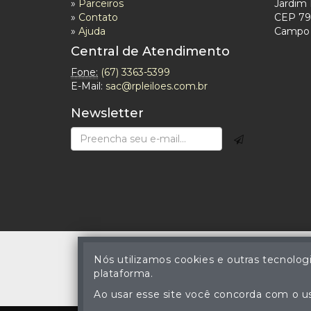
»
Parceiros
Jardim 
»
Contato
CEP 79
»
Ajuda
Campo 
Central de Atendimento
Fone:
(67) 3363-5399
E-Mail:
sac@rpleiloes.com.br
Newsletter
Nós utilizamos cookies e outras tecnolog
plataforma.
© Reinaldo Rodrigues 
A cópia ou reprodu
Ao usar esse site você concorda com o us