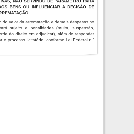
IVAS, NÃO SERVINDO DE PARÂMETRO PARA
OS BENS OU INFLUENCIAR A DECISÃO DE
ARREMATAÇÃO.
o do valor da arrematação e demais despesas no
tará sujeito a penalidades (multa, suspensão,
erda do direito em adjudicar), além de responder
r o processo licitatório, conforme Lei Federal n.º