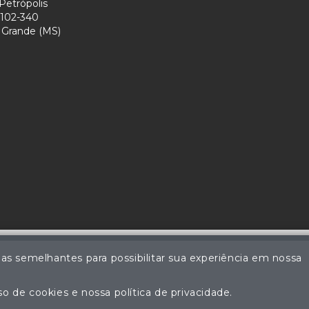
Petrópolis
102-340
Grande (MS)
ias semelhantes para possibilitar sua experiência em nossa
Perdomo - Leiloeiro Público Oficial - Matrícula nº 83 JUCEMS - Todos 
ção não autorizada do conteúdo deste site poderá acarretar em pena
o de cookies e nossa política de privacidade.