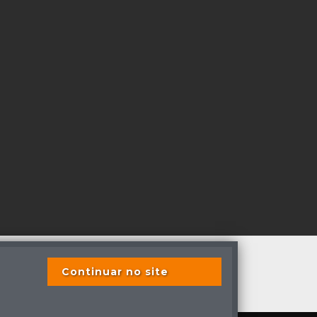
Continuar no site
os direitos reservados
s previstas em lei.