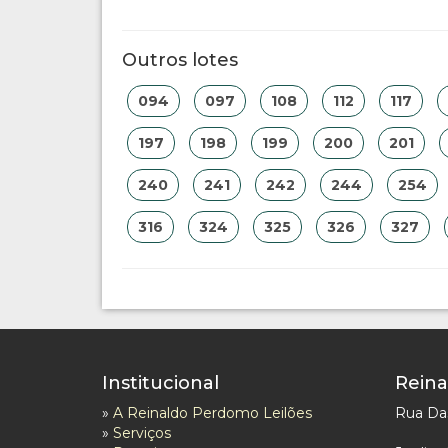
Outros lotes
094
097
108
112
117
197
198
199
200
201
240
241
242
244
254
316
324
325
326
327
Institucional
Reina
»
A Reinaldo Perdomo Leilões
Rua Das
»
Serviços