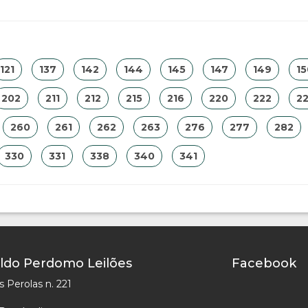
121
137
142
144
145
147
149
15
202
211
212
215
216
220
222
2
260
261
262
263
276
277
282
330
331
338
340
341
ldo Perdomo Leilões
Facebook
 Perolas n. 221