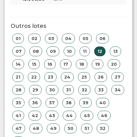
Outros lotes
01
02
03
04
05
06
07
08
09
10
11
12
13
14
15
16
17
18
19
20
21
22
23
24
25
26
27
28
29
30
31
32
33
34
35
36
37
38
39
40
41
42
43
44
45
46
47
48
49
50
51
52