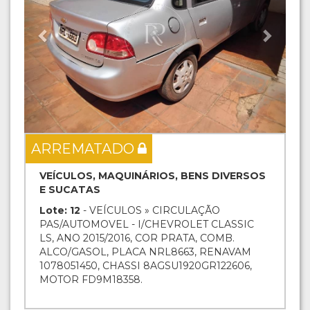
ARREMATADO
VEÍCULOS, MAQUINÁRIOS, BENS DIVERSOS
E SUCATAS
Lote: 12
- VEÍCULOS » CIRCULAÇÃO
PAS/AUTOMOVEL - I/CHEVROLET CLASSIC
LS, ANO 2015/2016, COR PRATA, COMB.
ALCO/GASOL, PLACA NRL8663, RENAVAM
1078051450, CHASSI 8AGSU1920GR122606,
MOTOR FD9M18358.