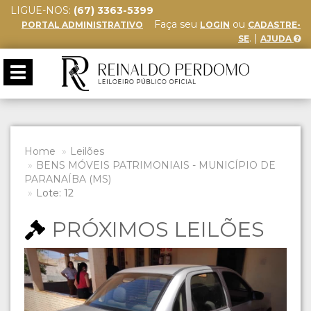
LIGUE-NOS:
(67) 3363-5399
Faça seu
ou
PORTAL ADMINISTRATIVO
LOGIN
CADASTRE-
. |
SE
AJUDA
Toggle
navigation
Home
Leilões
BENS MÓVEIS PATRIMONIAIS - MUNICÍPIO DE
PARANAÍBA (MS)
Lote: 12
PRÓXIMOS LEILÕES
Previous
Next