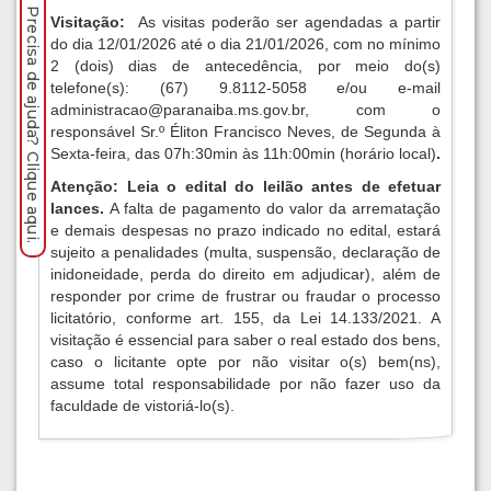
Precisa de ajuda? Clique aqui.
Visitação:
As visitas poderão ser agendadas a partir
do dia 12/01/2026 até o dia 21/01/2026, com no mínimo
2 (dois) dias de antecedência, por meio do(s)
telefone(s): (67) 9.8112-5058 e/ou e-mail
administracao@paranaiba.ms.gov.br
, com o
responsável Sr.º Éliton Francisco Neves, de Segunda à
Sexta-feira, das 07h:30min às 11h:00min (horário local)
.
Atenção: Leia o edital do leilão antes de efetuar
lances.
A falta de pagamento do valor da arrematação
e demais despesas no prazo indicado no edital, estará
sujeito a penalidades (multa, suspensão, declaração de
inidoneidade, perda do direito em adjudicar), além de
responder por crime de frustrar ou fraudar o processo
licitatório, conforme art. 155, da Lei 14.133/2021. A
visitação é essencial para saber o real estado dos bens,
caso o licitante opte por não visitar o(s) bem(ns),
assume total responsabilidade por não fazer uso da
faculdade de vistoriá-lo(s).