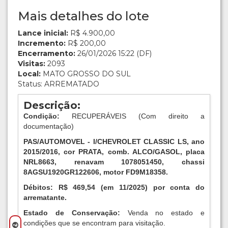
Mais detalhes do lote
Lance inicial:
R$ 4.900,00
Incremento:
R$ 200,00
Encerramento:
26/01/2026 15:22 (DF)
Visitas:
2093
Local:
MATO GROSSO DO SUL
Status: ARREMATADO
Descrição:
Condição:
RECUPERÁVEIS (Com direito a
documentação)
PAS/AUTOMOVEL - I/CHEVROLET CLASSIC LS, ano
2015/2016, cor PRATA, comb. ALCO/GASOL, placa
NRL8663, renavam 1078051450, chassi
8AGSU1920GR122606, motor FD9M18358.
Débitos: R$ 469,54 (em 11/2025) por conta do
arrematante.
Estado de Conservação:
Venda no estado e
condições que se encontram para visitação.