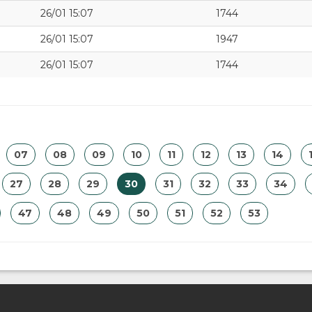
26/01 15:07
1744
26/01 15:07
1947
26/01 15:07
1744
07
08
09
10
11
12
13
14
27
28
29
30
31
32
33
34
47
48
49
50
51
52
53