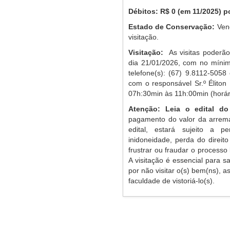
Débitos: R$ 0 (em 11/2025) p
Estado de Conservação:
Ven
visitação.
Visitação:
As visitas poderão
dia 21/01/2026, com no mínim
telefone(s): (67) 9.8112-5058
com o responsável Sr.º Éliton
07h:30min às 11h:00min (horári
Atenção: Leia o edital do
pagamento do valor da arrem
edital, estará sujeito a p
inidoneidade, perda do direit
frustrar ou fraudar o processo 
A visitação é essencial para s
por não visitar o(s) bem(ns), 
faculdade de vistoriá-lo(s).