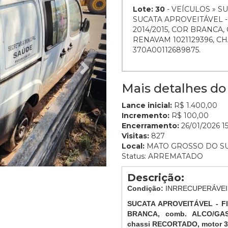
Lote: 30
- VEÍCULOS » S
SUCATA APROVEITÁVEL 
2014/2015, COR BRANCA,
RENAVAM 1021129396, 
370A00112689875.
Mais detalhes do 
Lance inicial:
R$ 1.400,00
Incremento:
R$ 100,00
Encerramento:
26/01/2026 15
Visitas:
827
Local:
MATO GROSSO DO S
Status: ARREMATADO
Descrição:
Condição:
INRRECUPERÁVEIS 
SUCATA APROVEITÁVEL - FI
BRANCA, comb. ALCO/GASO
chassi RECORTADO, motor 3