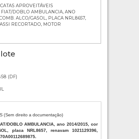
UCATAS APROVEITÁVEIS
- FIAT/DOBLO AMBULANCIA, ANO
 COMB. ALCO/GASOL, PLACA NRL8657,
CHASSI RECORTADO, MOTOR
lote
:58 (DF)
UL
(Sem direito a documentação)
AT/DOBLO AMBULANCIA, ano 2014/2015, cor
L, placa NRL8657, renavam 1021129396,
70A00112689875.