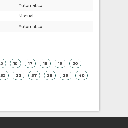
Automático
Manual
Automático
15
16
17
18
19
20
35
36
37
38
39
40