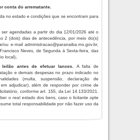
or conta do arrematante.
da no estado e condições que se encontram para
 ser agendadas a partir do dia 12/01/2026 até o
o 2 (dois) dias de antecedência, por meio do(s)
 e/ou e-mail
administracao@paranaiba.ms.gov.br
,
 Francisco Neves, de Segunda à Sexta-feira, das
o local)
.
 leilão antes de efetuar lances.
A falta de
atação e demais despesas no prazo indicado no
enalidades (multa, suspensão, declaração de
o em adjudicar), além de responder por crime de
licitatório, conforme art. 155, da Lei 14.133/2021.
aber o real estado dos bens, caso o licitante opte
assume total responsabilidade por não fazer uso da