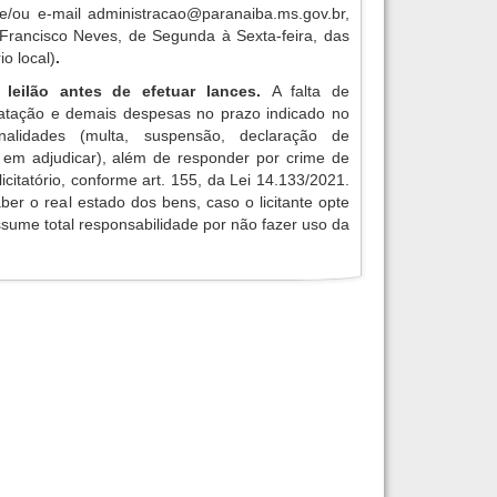
 e/ou e-mail
administracao@paranaiba.ms.gov.br
,
 Francisco Neves, de Segunda à Sexta-feira, das
o local)
.
 leilão antes de efetuar lances.
A falta de
atação e demais despesas no prazo indicado no
enalidades (multa, suspensão, declaração de
o em adjudicar), além de responder por crime de
licitatório, conforme art. 155, da Lei 14.133/2021.
aber o real estado dos bens, caso o licitante opte
assume total responsabilidade por não fazer uso da