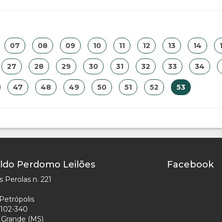
07
08
09
10
11
12
13
14
27
28
29
30
31
32
33
34
47
48
49
50
51
52
53
ldo Perdomo Leilões
Facebook
 Perolas n. 221
Petrópolis
102-340
Grande (MS)