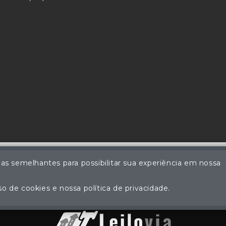
ias semelhantes para possibilitar sua experiência em nossa
Perdomo - Leiloeiro Público Oficial - Matrícula nº 83 JUCEMS - Todos 
ção não autorizada do conteúdo deste site poderá acarretar em pena
o de cookies e nossa política de privacidade.
Plataforma