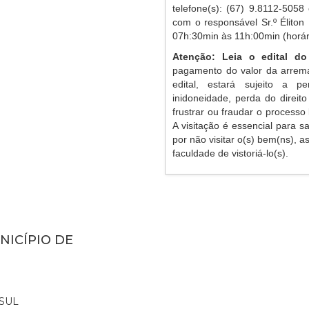
telefone(s): (67) 9.8112-5058
com o responsável Sr.º Éliton
07h:30min às 11h:00min (horári
Atenção: Leia o edital do
pagamento do valor da arrem
edital, estará sujeito a p
inidoneidade, perda do direit
frustrar ou fraudar o processo 
A visitação é essencial para s
por não visitar o(s) bem(ns), 
faculdade de vistoriá-lo(s).
NICÍPIO DE
SUL