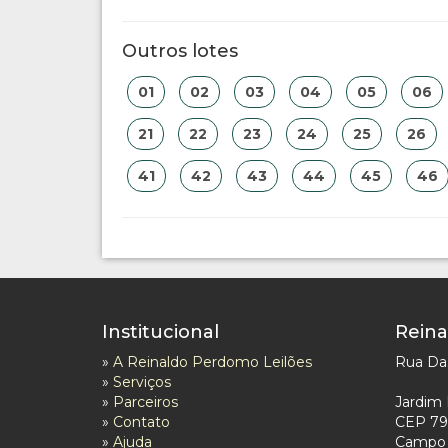
Outros lotes
01
02
03
04
05
06
21
22
23
24
25
26
41
42
43
44
45
46
Institucional
Reina
»
A Reinaldo Perdomo Leilões
Rua Das
»
Serviços
»
Parceiros
Jardim 
»
Contato
CEP 79
»
Ajuda
Campo 