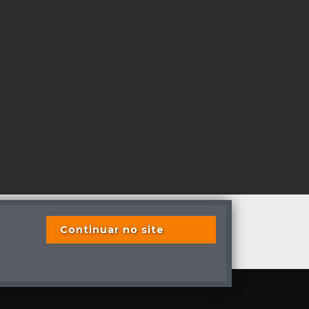
Continuar no site
os direitos reservados
s previstas em lei.