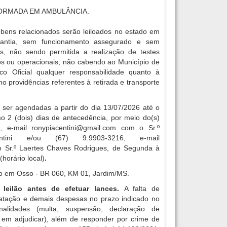
ORMADA EM AMBULÂNCIA.
bens relacionados serão leiloados no estado em
antia, sem funcionamento assegurado e sem
ios, não sendo permitida a realização de testes
cos ou operacionais, não cabendo ao Município de
co Oficial qualquer responsabilidade quanto à
 providências referentes à retirada e transporte
 ser agendadas a partir do dia 13/07/2026 até o
o 2 (dois) dias de antecedência, por meio do(s)
5, e-mail
ronypiacentini@gmail.com
com o Sr.º
ntini e/ou (67) 9.9903-3216, e-mail
o Sr.º Laertes Chaves Rodrigues, de Segunda à
(horário local)
.
o em Osso - BR 060, KM 01, Jardim/MS.
 leilão antes de efetuar lances.
A falta de
atação e demais despesas no prazo indicado no
enalidades (multa, suspensão, declaração de
o em adjudicar), além de responder por crime de