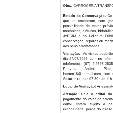
Obs.:
CARROCERIA TRANSF
Estado de Conservação:
Os 
que se encontram, sem gar
possibilidade de testes prév
mecânicos, elétricos, hidráuli
JARDIM e ao Leiloeiro Públi
conservação, reparos ou mesmo
dos bens arrematados
.
Visitação:
As visitas poderão
dia 24/07/2026, com no mínim
telefone(s): (67) 9.9695-253
Ronymar Antônio Piace
laertes18@hotmail.com
, com 
Sexta-feira, das 07:30h às 11h
Local de Visitação:
Artesanat
Atenção: Leia o edital do
pagamento do valor da arrem
edital, estará sujeito a p
inidoneidade, perda do direit