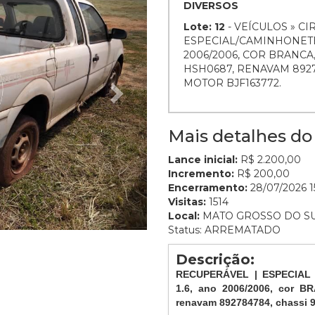
DIVERSOS
Lote: 12
- VEÍCULOS » C
ESPECIAL/CAMINHONETE/
2006/2006, COR BRANCA
HSH0687, RENAVAM 892
MOTOR BJF163772.
Mais detalhes do 
Lance inicial:
R$ 2.200,00
Incremento:
R$ 200,00
Encerramento:
28/07/2026 15
Visitas:
1514
Local:
MATO GROSSO DO S
Status: ARREMATADO
Descrição:
RECUPERÁVEL | ESPECIAL
1.6, ano 2006/2006, cor 
renavam 892784784, chassi