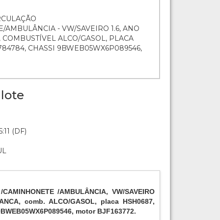
IRCULAÇÃO
AMBULÂNCIA - VW/SAVEIRO 1.6, ANO
, COMBUSTÍVEL ALCO/GASOL, PLACA
784784, CHASSI 9BWEB05WX6P089546,
lote
:11 (DF)
UL
 /CAMINHONETE /AMBULÂNCIA, VW/SAVEIRO
BRANCA, comb. ALCO/GASOL, placa HSH0687,
 9BWEB05WX6P089546, motor BJF163772.