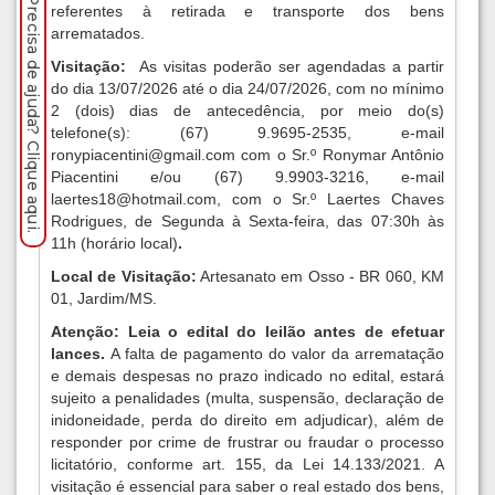
Precisa de ajuda? Clique aqui.
referentes à retirada e transporte dos bens
arrematados
.
Visitação:
As visitas poderão ser agendadas a partir
do dia 13/07/2026 até o dia 24/07/2026, com no mínimo
2 (dois) dias de antecedência, por meio do(s)
telefone(s): (67) 9.9695-2535, e-mail
ronypiacentini@gmail.com
com o Sr.º Ronymar Antônio
Piacentini e/ou (67) 9.9903-3216, e-mail
laertes18@hotmail.com
, com o Sr.º Laertes Chaves
Rodrigues, de Segunda à Sexta-feira, das 07:30h às
11h
(horário local)
.
Local de Visitação:
Artesanato em Osso - BR 060, KM
01, Jardim/MS.
Atenção: Leia o edital do leilão antes de efetuar
lances.
A falta de pagamento do valor da arrematação
e demais despesas no prazo indicado no edital, estará
sujeito a penalidades (multa, suspensão, declaração de
inidoneidade, perda do direito em adjudicar), além de
responder por crime de frustrar ou fraudar o processo
licitatório, conforme art. 155, da Lei 14.133/2021. A
visitação é essencial para saber o real estado dos bens,