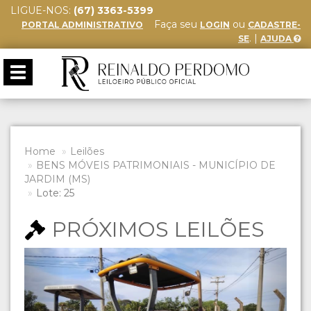
LIGUE-NOS:
(67) 3363-5399
Faça seu
ou
PORTAL ADMINISTRATIVO
LOGIN
CADASTRE-
. |
SE
AJUDA
Toggle
navigation
Home
Leilões
BENS MÓVEIS PATRIMONIAIS - MUNICÍPIO DE
JARDIM (MS)
Lote: 25
PRÓXIMOS LEILÕES
Previous
Next