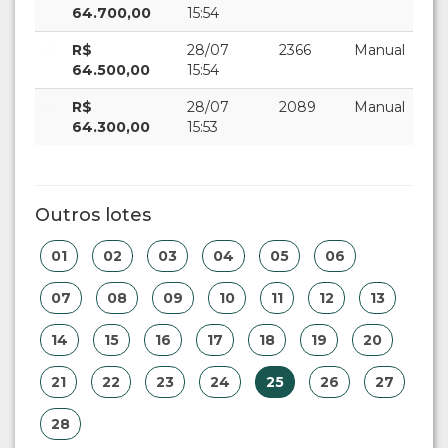
64.700,00
15:54
R$
28/07
2366
Manual
64.500,00
15:54
R$
28/07
2089
Manual
64.300,00
15:53
Outros lotes
01
02
03
04
05
06
07
08
09
10
11
12
13
14
15
16
17
18
19
20
21
22
23
24
25
26
27
28