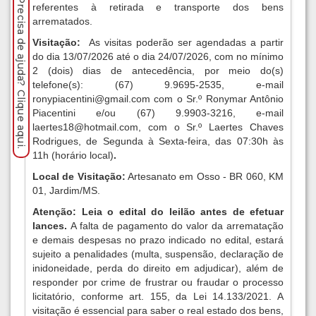
Precisa de ajuda? Clique aqui.
referentes à retirada e transporte dos bens
arrematados
.
Visitação:
As visitas poderão ser agendadas a partir
do dia 13/07/2026 até o dia 24/07/2026, com no mínimo
2 (dois) dias de antecedência, por meio do(s)
telefone(s): (67) 9.9695-2535, e-mail
ronypiacentini@gmail.com
com o Sr.º Ronymar Antônio
Piacentini e/ou (67) 9.9903-3216, e-mail
laertes18@hotmail.com
, com o Sr.º Laertes Chaves
Rodrigues, de Segunda à Sexta-feira, das 07:30h às
11h
(horário local)
.
Local de Visitação:
Artesanato em Osso - BR 060, KM
01, Jardim/MS.
Atenção: Leia o edital do leilão antes de efetuar
lances.
A falta de pagamento do valor da arrematação
e demais despesas no prazo indicado no edital, estará
sujeito a penalidades (multa, suspensão, declaração de
inidoneidade, perda do direito em adjudicar), além de
responder por crime de frustrar ou fraudar o processo
licitatório, conforme art. 155, da Lei 14.133/2021. A
visitação é essencial para saber o real estado dos bens,