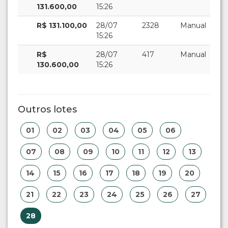
131.600,00
15:26
R$ 131.100,00
28/07
2328
Manual
15:26
R$
28/07
417
Manual
130.600,00
15:26
Outros lotes
01
02
03
04
05
06
07
08
09
10
11
12
13
14
15
16
17
18
19
20
21
22
23
24
25
26
27
28