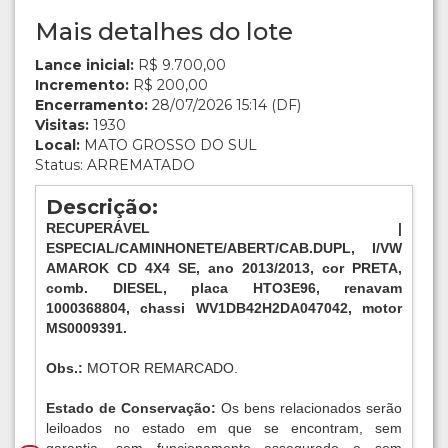
Mais detalhes do lote
Lance inicial:
R$ 9.700,00
Incremento:
R$ 200,00
Encerramento:
28/07/2026 15:14 (DF)
Visitas:
1930
Local:
MATO GROSSO DO SUL
Status: ARREMATADO
Descrição:
RECUPERÁVEL |
ESPECIAL/CAMINHONETE/ABERT/CAB.DUPL, I/VW
AMAROK CD 4X4 SE, ano 2013/2013, cor PRETA,
comb. DIESEL, placa HTO3E96, renavam
1000368804, chassi WV1DB42H2DA047042, motor
MS0009391.
Obs.:
MOTOR REMARCADO.
Estado de Conservação:
Os bens relacionados serão
leiloados no estado em que se encontram, sem