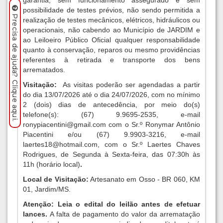
garantia, sem funcionamento assegurado e sem
possibilidade de testes prévios, não sendo permitida a
Precisa de ajuda? Clique aqui.
realização de testes mecânicos, elétricos, hidráulicos ou
operacionais, não cabendo ao Município de JARDIM e
ao Leiloeiro Público Oficial qualquer responsabilidade
quanto à conservação, reparos ou mesmo providências
referentes à retirada e transporte dos bens
arrematados
.
Visitação:
As visitas poderão ser agendadas a partir
do dia 13/07/2026 até o dia 24/07/2026, com no mínimo
2 (dois) dias de antecedência, por meio do(s)
telefone(s): (67) 9.9695-2535, e-mail
ronypiacentini@gmail.com
com o Sr.º Ronymar Antônio
Piacentini e/ou (67) 9.9903-3216, e-mail
laertes18@hotmail.com
, com o Sr.º Laertes Chaves
Rodrigues, de Segunda à Sexta-feira, das 07:30h às
11h
(horário local)
.
Local de Visitação:
Artesanato em Osso - BR 060, KM
01, Jardim/MS.
Atenção: Leia o edital do leilão antes de efetuar
lances.
A falta de pagamento do valor da arrematação