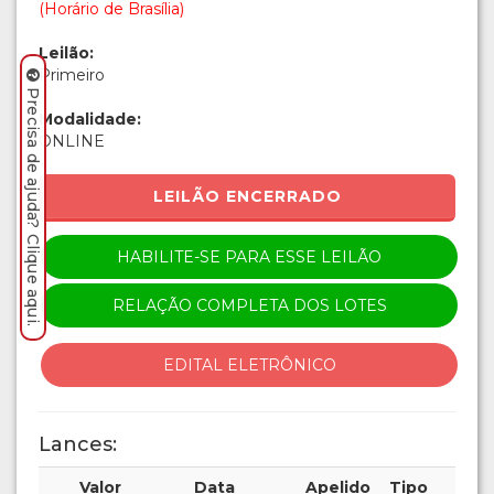
(Horário de Brasília)
Leilão:
Primeiro
Precisa de ajuda? Clique aqui.
Modalidade:
ONLINE
LEILÃO ENCERRADO
HABILITE-SE PARA ESSE LEILÃO
RELAÇÃO COMPLETA DOS LOTES
EDITAL ELETRÔNICO
Lances:
Valor
Data
Apelido
Tipo