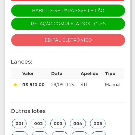
HABILITE-SE PARA ESSE LEILÃO
RELAÇÃO COMPLETA DOS LOTES
EDITAL ELETRÔNICO
Lances:
Valor
Data
Apelido
Tipo
R$ 910,00
29/09 11:25
411
Manual
Outros lotes
001
002
003
004
005