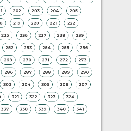
1
202
203
204
205
18
219
220
221
222
235
236
237
238
239
252
253
254
255
256
269
270
271
272
273
286
287
288
289
290
303
304
305
306
307
0
321
322
323
324
337
338
339
340
341