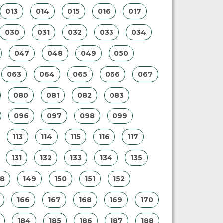
013
014
015
016
017
030
031
032
033
034
047
048
049
050
063
064
065
066
067
080
081
082
083
096
097
098
099
113
114
115
116
117
131
132
133
134
135
48
149
150
151
152
166
167
168
169
170
184
185
186
187
188