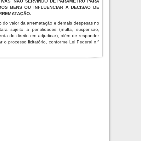
IVAS, NÃO SERVINDO DE PARÂMETRO PARA
OS BENS OU INFLUENCIAR A DECISÃO DE
ARREMATAÇÃO.
o do valor da arrematação e demais despesas no
tará sujeito a penalidades (multa, suspensão,
erda do direito em adjudicar), além de responder
r o processo licitatório, conforme Lei Federal n.º