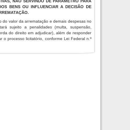
IVAS, NÃO SERVINDO DE PARÂMETRO PARA
OS BENS OU INFLUENCIAR A DECISÃO DE
ARREMATAÇÃO.
o do valor da arrematação e demais despesas no
tará sujeito a penalidades (multa, suspensão,
erda do direito em adjudicar), além de responder
r o processo licitatório, conforme Lei Federal n.º