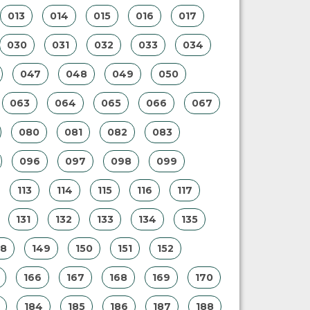
013
014
015
016
017
030
031
032
033
034
047
048
049
050
063
064
065
066
067
080
081
082
083
096
097
098
099
113
114
115
116
117
131
132
133
134
135
48
149
150
151
152
166
167
168
169
170
184
185
186
187
188