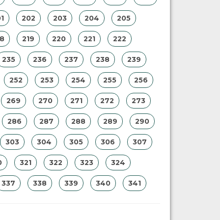
1
202
203
204
205
18
219
220
221
222
235
236
237
238
239
252
253
254
255
256
269
270
271
272
273
286
287
288
289
290
303
304
305
306
307
0
321
322
323
324
337
338
339
340
341