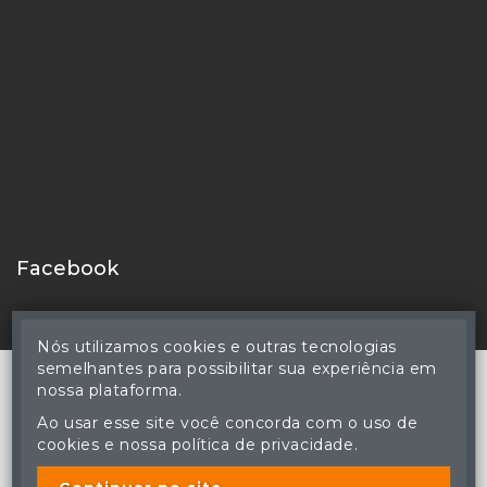
Facebook
Nós utilizamos cookies e outras tecnologias
semelhantes para possibilitar sua experiência em
nossa plataforma.
Ao usar esse site você concorda com o uso de
© Reinaldo Rodrigues Perdomo - Leiloeiro Público Oficial -
cookies e nossa política de privacidade.
Matrícula nº 83 JUCEMS - Todos os direitos reservados
A cópia ou reprodução não autorizada do conteúdo deste site
poderá acarretar em penas previstas em lei.