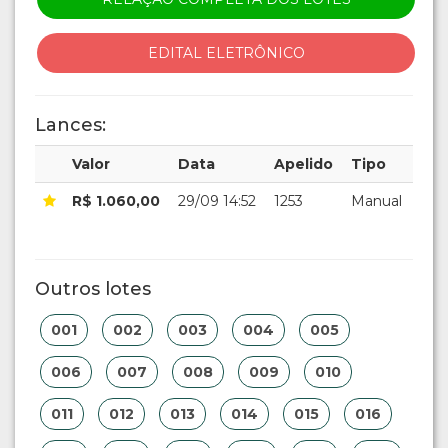
EDITAL ELETRÔNICO
Lances:
Valor
Data
Apelido
Tipo
R$ 1.060,00
29/09 14:52
1253
Manual
Outros lotes
001
002
003
004
005
006
007
008
009
010
011
012
013
014
015
016