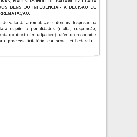
IVAS, NÃO SERVINDO DE PARÂMETRO PARA
OS BENS OU INFLUENCIAR A DECISÃO DE
ARREMATAÇÃO.
o do valor da arrematação e demais despesas no
tará sujeito a penalidades (multa, suspensão,
erda do direito em adjudicar), além de responder
r o processo licitatório, conforme Lei Federal n.º