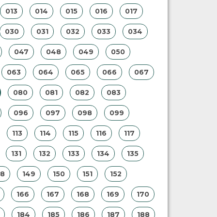
013
014
015
016
017
030
031
032
033
034
047
048
049
050
063
064
065
066
067
080
081
082
083
096
097
098
099
113
114
115
116
117
131
132
133
134
135
48
149
150
151
152
166
167
168
169
170
184
185
186
187
188