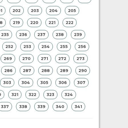
1
202
203
204
205
18
219
220
221
222
235
236
237
238
239
252
253
254
255
256
269
270
271
272
273
286
287
288
289
290
303
304
305
306
307
0
321
322
323
324
337
338
339
340
341