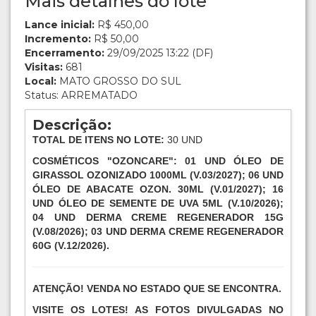
Mais detalhes do lote
Lance inicial:
R$ 450,00
Incremento:
R$ 50,00
Encerramento:
29/09/2025 13:22 (DF)
Visitas:
681
Local:
MATO GROSSO DO SUL
Status: ARREMATADO
Descrição:
TOTAL DE ITENS NO LOTE:
30 UND
COSMÉTICOS "OZONCARE": 01 UND ÓLEO DE
GIRASSOL OZONIZADO 1000ML (V.03/2027); 06 UND
ÓLEO DE ABACATE OZON. 30ML (V.01/2027); 16
UND ÓLEO DE SEMENTE DE UVA 5ML (V.10/2026);
04 UND DERMA CREME REGENERADOR 15G
(V.08/2026); 03 UND DERMA CREME REGENERADOR
60G (V.12/2026).
ATENÇÃO! VENDA NO ESTADO QUE SE ENCONTRA.
VISITE OS LOTES! AS FOTOS DIVULGADAS NO