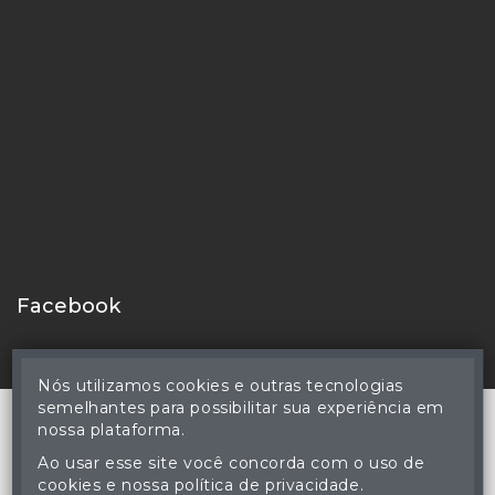
Facebook
Nós utilizamos cookies e outras tecnologias
semelhantes para possibilitar sua experiência em
nossa plataforma.
Ao usar esse site você concorda com o uso de
© Reinaldo Rodrigues Perdomo - Leiloeiro Público Oficial -
cookies e nossa política de privacidade.
Matrícula nº 83 JUCEMS - Todos os direitos reservados