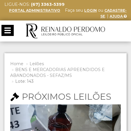
LIGUE-NOS:
(67) 3363-5399
Faça seu
ou
PORTAL ADMINISTRATIVO
LOGIN
CADASTRE-
. |
SE
AJUDA
Toggle
navigation
Home
Leilões
BENS E MERCADORIAS APREENDIDOS E
ABANDONADOS - SEFAZ/MS
Lote: 143
PRÓXIMOS LEILÕES
Previous
Next