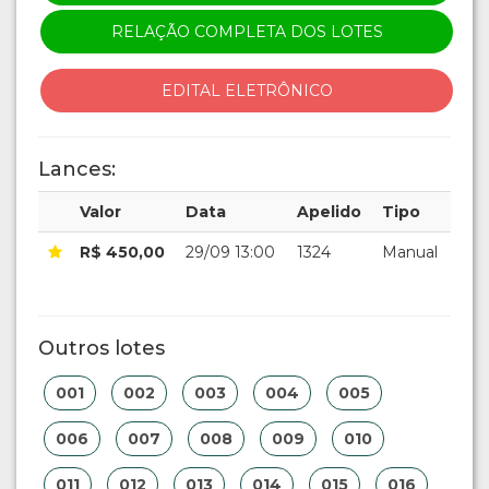
RELAÇÃO COMPLETA DOS LOTES
EDITAL ELETRÔNICO
Lances:
Valor
Data
Apelido
Tipo
R$ 450,00
29/09 13:00
1324
Manual
Outros lotes
001
002
003
004
005
006
007
008
009
010
011
012
013
014
015
016