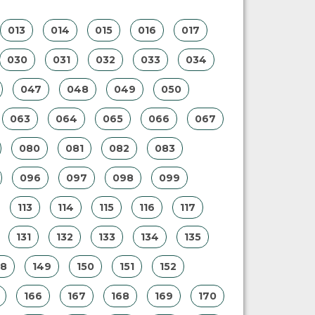
013
014
015
016
017
030
031
032
033
034
047
048
049
050
063
064
065
066
067
080
081
082
083
096
097
098
099
113
114
115
116
117
131
132
133
134
135
48
149
150
151
152
166
167
168
169
170