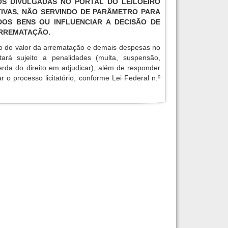
TOS DIVULGADAS NO PORTAL DO LEILOEIRO
IVAS, NÃO SERVINDO DE PARÂMETRO PARA
OS BENS OU INFLUENCIAR A DECISÃO DE
ARREMATAÇÃO.
o do valor da arrematação e demais despesas no
tará sujeito a penalidades (multa, suspensão,
erda do direito em adjudicar), além de responder
r o processo licitatório, conforme Lei Federal n.º