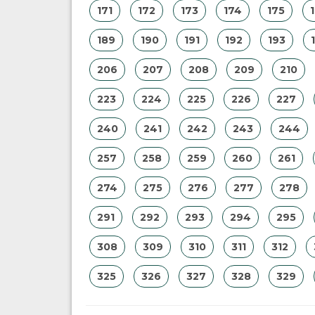
171
172
173
174
175
189
190
191
192
193
206
207
208
209
210
223
224
225
226
227
240
241
242
243
244
257
258
259
260
261
274
275
276
277
278
291
292
293
294
295
308
309
310
311
312
325
326
327
328
329