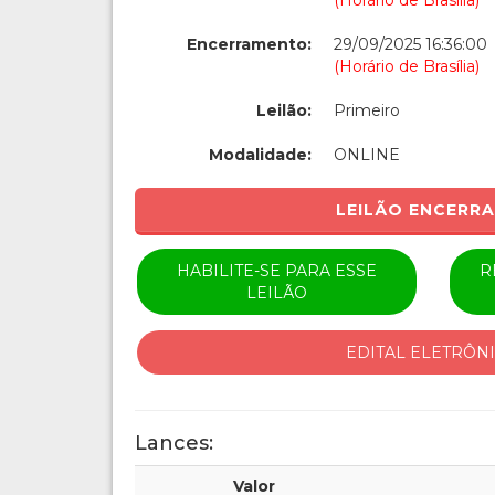
(Horário de Brasília)
Encerramento:
29/09/2025 16:36:00
(Horário de Brasília)
Leilão:
Primeiro
Modalidade:
ONLINE
LEILÃO ENCERR
HABILITE-SE PARA ESSE
R
LEILÃO
EDITAL ELETRÔN
Lances:
Valor