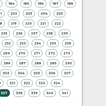
184
185
186
187
188
1
202
203
204
205
18
219
220
221
222
235
236
237
238
239
252
253
254
255
256
269
270
271
272
273
286
287
288
289
290
303
304
305
306
307
0
321
322
323
324
337
338
339
340
341