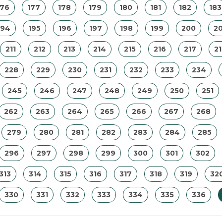
176
177
178
179
180
181
182
183
194
195
196
197
198
199
200
20
211
212
213
214
215
216
217
2
228
229
230
231
232
233
234
245
246
247
248
249
250
251
262
263
264
265
266
267
268
279
280
281
282
283
284
285
296
297
298
299
300
301
302
313
314
315
316
317
318
319
32
330
331
332
333
334
335
336