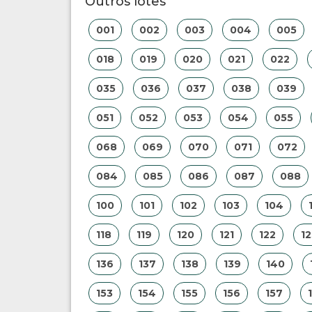
Outros lotes
001
002
003
004
005
018
019
020
021
022
035
036
037
038
039
051
052
053
054
055
068
069
070
071
072
084
085
086
087
088
100
101
102
103
104
118
119
120
121
122
12
136
137
138
139
140
153
154
155
156
157