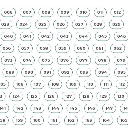
006
007
008
009
010
011
012
023
024
025
026
027
028
029
040
041
042
043
044
045
046
056
057
058
059
060
061
062
073
074
075
076
077
078
079
089
090
091
092
093
094
095
105
106
107
108
109
110
111
112
3
124
125
126
127
128
129
130
141
142
143
144
145
146
147
1
158
159
160
161
162
163
164
165