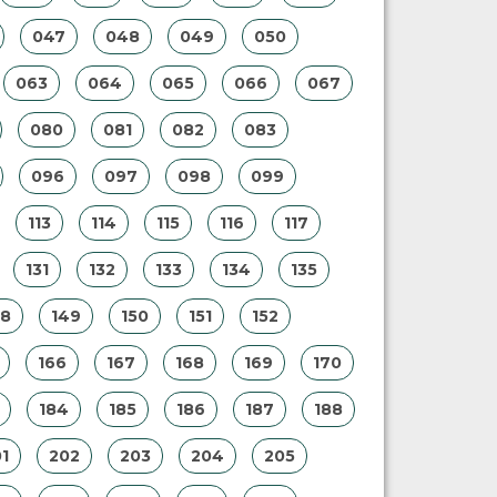
047
048
049
050
063
064
065
066
067
080
081
082
083
096
097
098
099
113
114
115
116
117
131
132
133
134
135
48
149
150
151
152
166
167
168
169
170
184
185
186
187
188
1
202
203
204
205