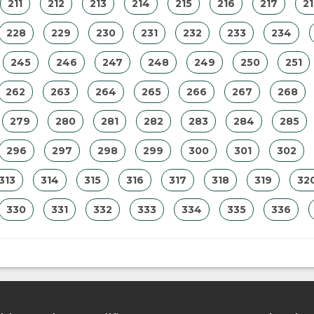
211
212
213
214
215
216
217
2
228
229
230
231
232
233
234
245
246
247
248
249
250
251
262
263
264
265
266
267
268
279
280
281
282
283
284
285
296
297
298
299
300
301
302
313
314
315
316
317
318
319
32
330
331
332
333
334
335
336