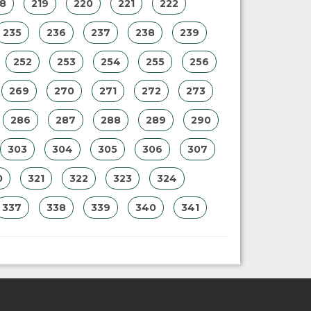
18
219
220
221
222
235
236
237
238
239
252
253
254
255
256
269
270
271
272
273
286
287
288
289
290
303
304
305
306
307
0
321
322
323
324
337
338
339
340
341