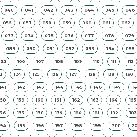
040
041
042
043
044
045
046
056
057
058
059
060
061
062
073
074
075
076
077
078
079
089
090
091
092
093
094
095
105
106
107
108
109
110
111
112
3
124
125
126
127
128
129
130
141
142
143
144
145
146
147
1
158
159
160
161
162
163
164
165
176
177
178
179
180
181
182
183
194
195
196
197
198
199
200
20