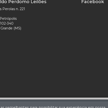
ldo Perdomo Leilões
Facebook
 Perolas n. 221
Petrópolis
102-340
Grande (MS)
ias semelhantes para possibilitar sua experiência em nossa