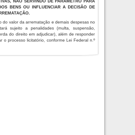
IVAS, NÃO SERVINDO DE PARÂMETRO PARA
OS BENS OU INFLUENCIAR A DECISÃO DE
ARREMATAÇÃO.
o do valor da arrematação e demais despesas no
tará sujeito a penalidades (multa, suspensão,
erda do direito em adjudicar), além de responder
r o processo licitatório, conforme Lei Federal n.º