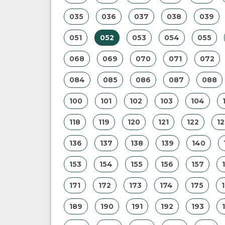
035
036
037
038
039
051
052
053
054
055
068
069
070
071
072
084
085
086
087
088
100
101
102
103
104
118
119
120
121
122
12
136
137
138
139
140
153
154
155
156
157
171
172
173
174
175
189
190
191
192
193