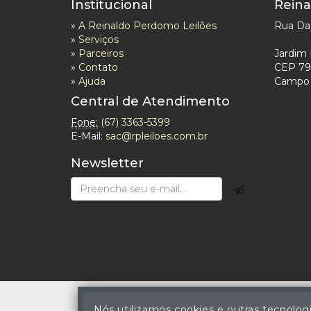
Institucional
Reina
»
A Reinaldo Perdomo Leilões
Rua Das
»
Serviços
»
Parceiros
Jardim 
»
Contato
CEP 79
»
Ajuda
Campo 
Central de Atendimento
Fone:
(67) 3363-5399
E-Mail:
sac@rpleiloes.com.br
Newsletter
Nós utilizamos cookies e outras tecnolog