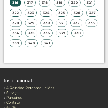
316
317
318
319
320
321
322
323
324
325
326
327
328
329
330
331
332
333
334
335
336
337
338
339
340
341
Institucional
»
A Reinaldo Perdomo Leilões
»
Serviços
»
Parceiros
»
Contato
»
Ajuda