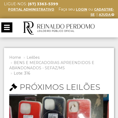
LIGUE-NOS:
(67) 3363-5399
Faça seu
ou
PORTAL ADMINISTRATIVO
LOGIN
CADASTRE-
. |
SE
AJUDA
Toggle
navigation
Home
Leilões
BENS E MERCADORIAS APREENDIDOS E
ABANDONADOS - SEFAZ/MS
Lote: 316
PRÓXIMOS LEILÕES
Previous
Next