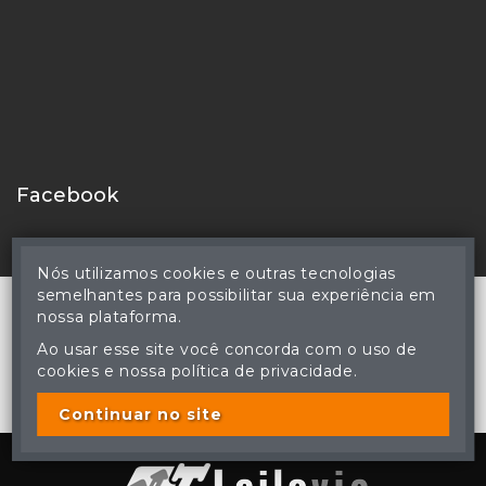
Facebook
Nós utilizamos cookies e outras tecnologias
semelhantes para possibilitar sua experiência em
nossa plataforma.
Ao usar esse site você concorda com o uso de
© Reinaldo Rodrigues Perdomo - Leiloeiro Público Oficial -
cookies e nossa política de privacidade.
Matrícula nº 83 JUCEMS - Todos os direitos reservados
A cópia ou reprodução não autorizada do conteúdo deste site
poderá acarretar em penas previstas em lei.
Continuar no site
Plataforma