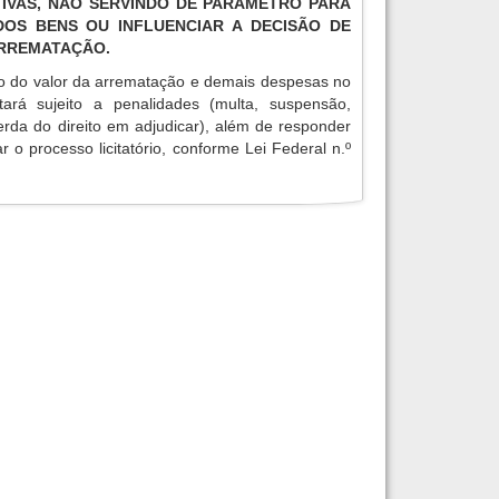
IVAS, NÃO SERVINDO DE PARÂMETRO PARA
OS BENS OU INFLUENCIAR A DECISÃO DE
ARREMATAÇÃO.
o do valor da arrematação e demais despesas no
tará sujeito a penalidades (multa, suspensão,
erda do direito em adjudicar), além de responder
r o processo licitatório, conforme Lei Federal n.º