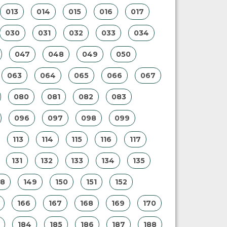
013
014
015
016
017
030
031
032
033
034
047
048
049
050
063
064
065
066
067
080
081
082
083
096
097
098
099
113
114
115
116
117
131
132
133
134
135
48
149
150
151
152
166
167
168
169
170
184
185
186
187
188