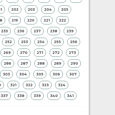
1
202
203
204
205
18
219
220
221
222
235
236
237
238
239
252
253
254
255
256
269
270
271
272
273
286
287
288
289
290
303
304
305
306
307
0
321
322
323
324
337
338
339
340
341