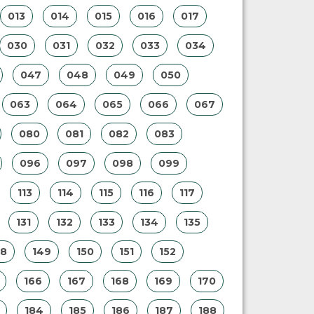
013
014
015
016
017
030
031
032
033
034
047
048
049
050
063
064
065
066
067
080
081
082
083
096
097
098
099
113
114
115
116
117
131
132
133
134
135
48
149
150
151
152
166
167
168
169
170
184
185
186
187
188