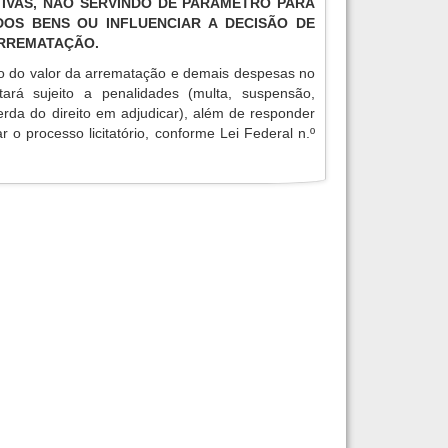
IVAS, NÃO SERVINDO DE PARÂMETRO PARA
OS BENS OU INFLUENCIAR A DECISÃO DE
ARREMATAÇÃO.
o do valor da arrematação e demais despesas no
tará sujeito a penalidades (multa, suspensão,
erda do direito em adjudicar), além de responder
r o processo licitatório, conforme Lei Federal n.º