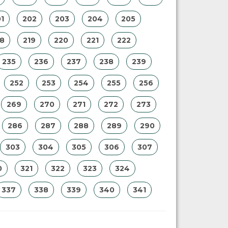
1
202
203
204
205
18
219
220
221
222
235
236
237
238
239
252
253
254
255
256
269
270
271
272
273
286
287
288
289
290
303
304
305
306
307
0
321
322
323
324
337
338
339
340
341