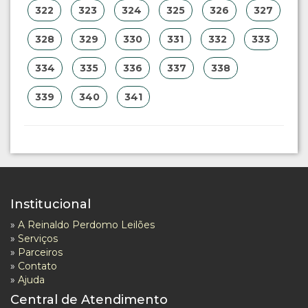
322
323
324
325
326
327
328
329
330
331
332
333
334
335
336
337
338
339
340
341
Institucional
»
A Reinaldo Perdomo Leilões
»
Serviços
»
Parceiros
»
Contato
»
Ajuda
Central de Atendimento