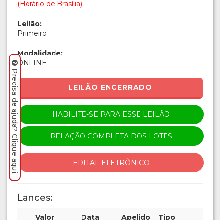
(Horário de Brasília)
Leilão:
Primeiro
Modalidade:
ONLINE
Precisa de ajuda? Clique aqui.
LEILÃO ENCERRADO
HABILITE-SE PARA ESSE LEILÃO
RELAÇÃO COMPLETA DOS LOTES
EDITAL ELETRÔNICO
Lances:
Valor
Data
Apelido
Tipo