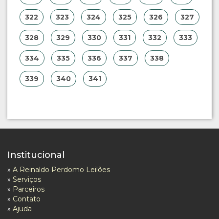
322
323
324
325
326
327
328
329
330
331
332
333
334
335
336
337
338
339
340
341
Institucional
»
A Reinaldo Perdomo Leilões
»
Serviços
»
Parceiros
»
Contato
»
Ajuda