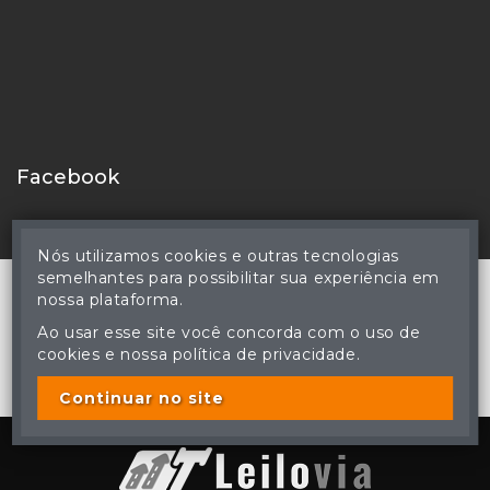
Facebook
Nós utilizamos cookies e outras tecnologias
semelhantes para possibilitar sua experiência em
nossa plataforma.
Ao usar esse site você concorda com o uso de
© Reinaldo Rodrigues Perdomo - Leiloeiro Público Oficial -
cookies e nossa política de privacidade.
Matrícula nº 83 JUCEMS - Todos os direitos reservados
A cópia ou reprodução não autorizada do conteúdo deste site
poderá acarretar em penas previstas em lei.
Continuar no site
Plataforma