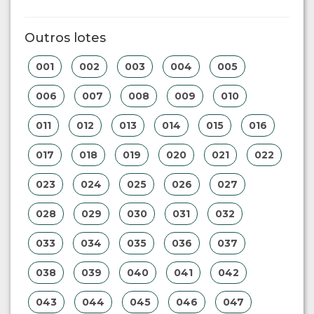
Outros lotes
001
002
003
004
005
006
007
008
009
010
011
012
013
014
015
016
017
018
019
020
021
022
023
024
025
026
027
028
029
030
031
032
033
034
035
036
037
038
039
040
041
042
043
044
045
046
047