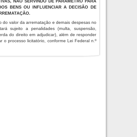
IVAS, NÃO SERVINDO DE PARÂMETRO PARA
OS BENS OU INFLUENCIAR A DECISÃO DE
ARREMATAÇÃO.
o do valor da arrematação e demais despesas no
tará sujeito a penalidades (multa, suspensão,
erda do direito em adjudicar), além de responder
r o processo licitatório, conforme Lei Federal n.º