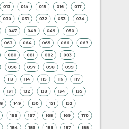
013
014
015
016
017
030
031
032
033
034
047
048
049
050
063
064
065
066
067
080
081
082
083
096
097
098
099
113
114
115
116
117
131
132
133
134
135
48
149
150
151
152
166
167
168
169
170
184
185
186
187
188