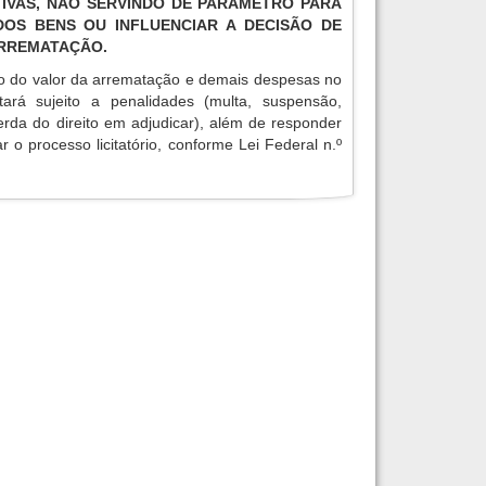
IVAS, NÃO SERVINDO DE PARÂMETRO PARA
OS BENS OU INFLUENCIAR A DECISÃO DE
ARREMATAÇÃO.
o do valor da arrematação e demais despesas no
tará sujeito a penalidades (multa, suspensão,
erda do direito em adjudicar), além de responder
r o processo licitatório, conforme Lei Federal n.º