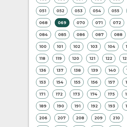
051
052
053
054
055
068
069
070
071
072
084
085
086
087
088
100
101
102
103
104
118
119
120
121
122
12
136
137
138
139
140
153
154
155
156
157
171
172
173
174
175
189
190
191
192
193
206
207
208
209
210