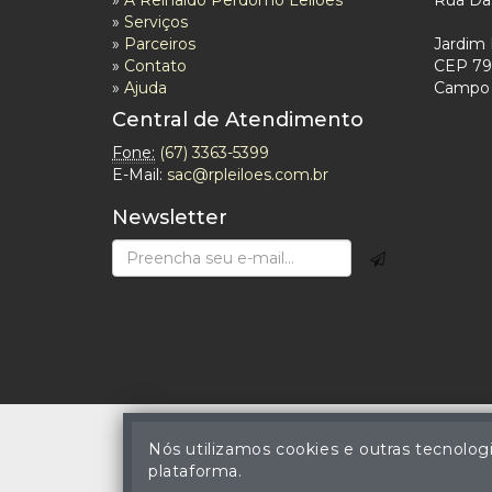
»
A Reinaldo Perdomo Leilões
Rua Das
»
Serviços
»
Parceiros
Jardim 
»
Contato
CEP 79
»
Ajuda
Campo 
Central de Atendimento
Fone:
(67) 3363-5399
E-Mail:
sac@rpleiloes.com.br
Newsletter
Nós utilizamos cookies e outras tecnolog
plataforma.
© Reinaldo Rodrigues 