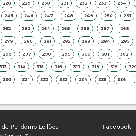
228
229
230
231
232
233
234
245
246
247
248
249
250
251
262
263
264
265
266
267
268
279
280
281
282
283
284
285
296
297
298
299
300
301
302
313
314
315
316
317
318
319
32
330
331
332
333
334
335
336
ldo Perdomo Leilões
Facebook