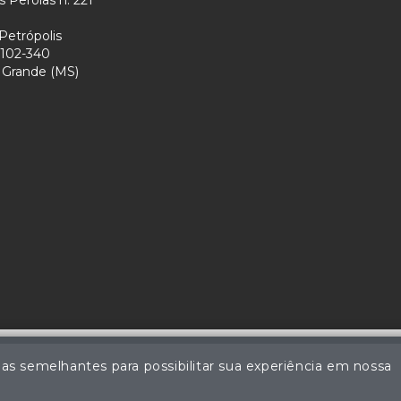
 Perolas n. 221
Petrópolis
102-340
Grande (MS)
ias semelhantes para possibilitar sua experiência em nossa
Perdomo - Leiloeiro Público Oficial - Matrícula nº 83 JUCEMS - Todos 