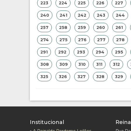
223
224
225
226
227
240
241
242
243
244
257
258
259
260
261
274
275
276
277
278
291
292
293
294
295
308
309
310
311
312
325
326
327
328
329
Institucional
Reina