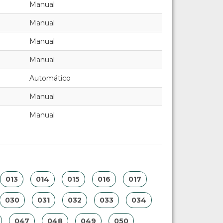
Manual
Manual
Manual
Manual
Automático
Manual
Manual
013
014
015
016
017
030
031
032
033
034
047
048
049
050